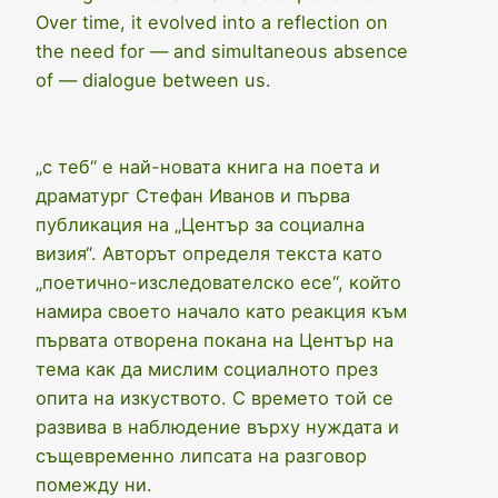
Over time, it evolved into a reflection on
the need for — and simultaneous absence
of — dialogue between us.
„с теб“ е най-новата книга на поета и
драматург Стефан Иванов и първа
публикация на „Център за социална
визия“. Авторът определя текста като
„поетично-изследователско есе“, който
намира своето начало като реакция към
първата отворена покана на Център на
тема как да мислим социалното през
опита на изкуството. С времето той се
развива в наблюдение върху нуждата и
същевременно липсата на разговор
помежду ни.