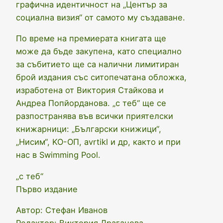
графична идентичност на „Център за
социална визия“ от самото му създаване.
По време на премиерата книгата ще
може да бъде закупена, като специално
за събитието ще са налични лимитиран
брой издания със ситопечатана обложка,
изработена от Виктория Стайкова и
Андреа Попйорданова. „с теб“ ще се
разпостранява във всички приятелски
книжарници: „Български книжици“,
„Нисим“, KO-OП, avrtikl и др, както и при
нас в Swimming Pool.
„с теб“
Първо издание
Автор: Стефан Иванов