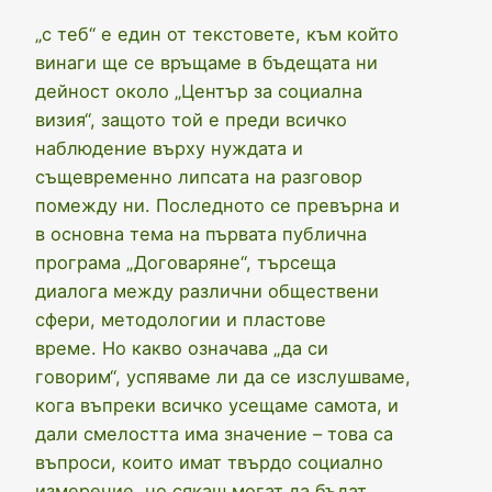
„с теб“ е един от текстовете, към който
винаги ще се връщаме в бъдещата ни
дейност около „Център за социална
визия“, защото той е преди всичко
наблюдение върху нуждата и
същевременно липсата на разговор
помежду ни. Последното се превърна и
в основна тема на първата публична
програма „Договаряне“, търсеща
диалога между различни обществени
сфери, методологии и пластове
време. Но какво означава „да си
говорим“, успяваме ли да се изслушваме,
кога въпреки всичко усещаме самота, и
дали смелостта има значение – това са
въпроси, които имат твърдо социално
измерение, но сякаш могат да бъдат